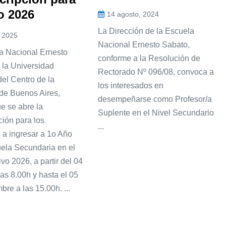
lo 2026
14 agosto, 2024
La Dirección de la Escuela
, 2025
Nacional Ernesto Sabato,
a Nacional Ernesto
conforme a la Resolución de
 la Universidad
Rectorado Nº 096/08, convoca a
el Centro de la
los interesados en
 de Buenos Aires,
desempeñarse como Profesor/a
e se abre la
Suplente en el Nivel Secundario
ción para los
...
 a ingresar a 1o Año
uela Secundaria en el
ivo 2026, a partir del 04
 las 8.00h y hasta el 05
bre a las 15.00h. ...