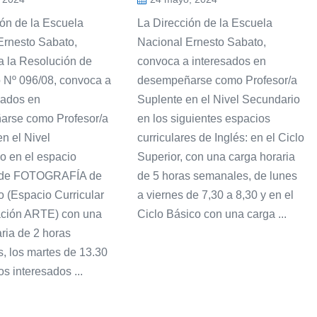
ión de la Escuela
La Dirección de la Escuela
Ernesto Sabato,
Nacional Ernesto Sabato,
a la Resolución de
convoca a interesados en
 Nº 096/08, convoca a
desempeñarse como Profesor/a
sados en
Suplente en el Nivel Secundario
rse como Profesor/a
en los siguientes espacios
n el Nivel
curriculares de Inglés: en el Ciclo
o en el espacio
Superior, con una carga horaria
r de FOTOGRAFÍA de
de 5 horas semanales, de lunes
 (Espacio Curricular
a viernes de 7,30 a 8,30 y en el
ación ARTE) con una
Ciclo Básico con una carga ...
ria de 2 horas
, los martes de 13.30
os interesados ...