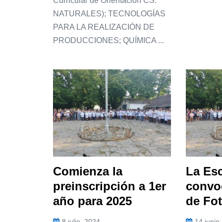
Curricular de Orientación CS.
NATURALES); TECNOLOGÍAS
PARA LA REALIZACIÓN DE
PRODUCCIONES; QUÍMICA ...
Comienza la
La Es
preinscripción a 1er
convo
año para 2025
de Fot
8 julio, 2024
14 junio