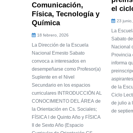
Comunicación,
el cic
Física, Tecnología y
23 junio
Química
La Escuel
18 febrero, 2026
Sabato de
La Dirección de la Escuela
Nacional d
Nacional Ernesto Sabato
Provincia
convoca a interesados en
informa qu
desempeñarse como Profesor(a)
preinscrip
Suplente en el Nivel
aspirantes
Secundario en los espacios
de la Esc
curriculares INTRODUCCIÓN AL
Ciclo Lect
CONOCIMIENTO DEL ÁREA de
de julio a
la Orientación en Cs. Sociales;
de septiem
FÍSICA I de Quinto Año y FÍSICA
II de Sexto Año (Espacio