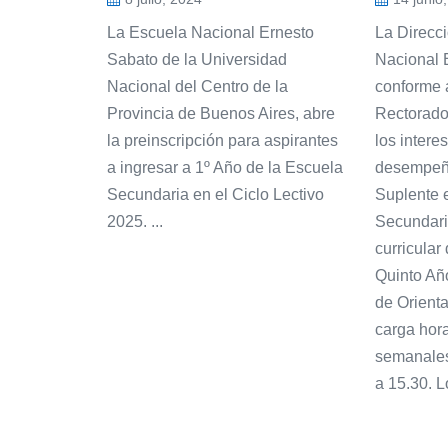
La Escuela Nacional Ernesto
La Direcc
Sabato de la Universidad
Nacional 
Nacional del Centro de la
conforme 
Provincia de Buenos Aires, abre
Rectorado
la preinscripción para aspirantes
los intere
a ingresar a 1º Año de la Escuela
desempeña
Secundaria en el Ciclo Lectivo
Suplente e
2025. ...
Secundari
curricula
Quinto Año
de Orient
carga hora
semanales
a 15.30. L