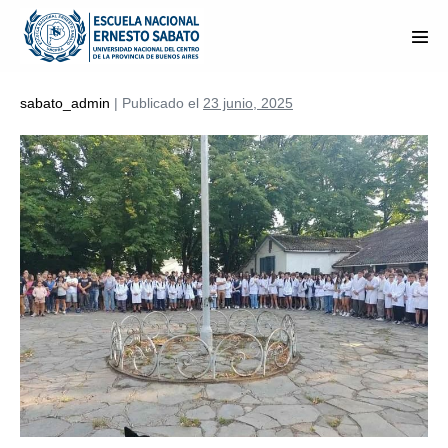
Saltar
al
Alte
contenido
men
sabato_admin
|
Publicado el
23 junio, 2025